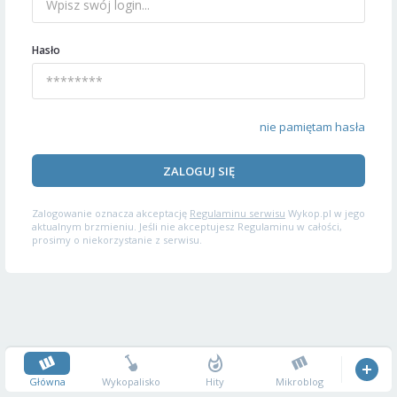
Hasło
nie pamiętam hasła
ZALOGUJ SIĘ
Zalogowanie oznacza akceptację
Regulaminu serwisu
Wykop.pl w jego
aktualnym brzmieniu. Jeśli nie akceptujesz Regulaminu w całości,
prosimy o niekorzystanie z serwisu.
Główna
Wykopalisko
Hity
Mikroblog