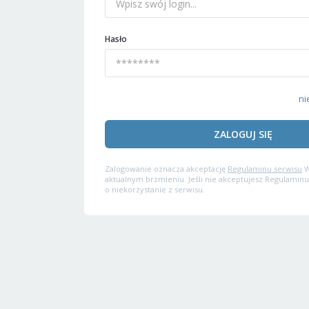
Hasło
ni
ZALOGUJ SIĘ
Zalogowanie oznacza akceptację
Regulaminu serwisu
W
aktualnym brzmieniu. Jeśli nie akceptujesz Regulaminu
o niekorzystanie z serwisu.