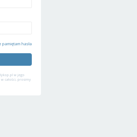
e pamiętam hasła
ykop.pl w jego
 w całości, prosimy