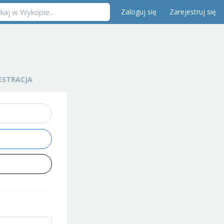
Zaloguj się
Zarejestruj się
ESTRACJA