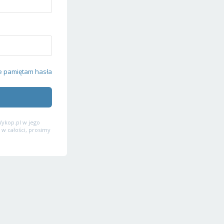
e pamiętam hasła
ykop.pl w jego
 w całości, prosimy