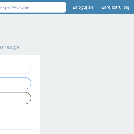
Zaloguj się
Zarejestruj się
ESTRACJA