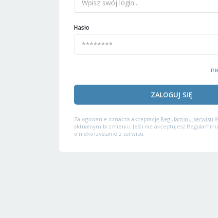
Hasło
ni
ZALOGUJ SIĘ
Zalogowanie oznacza akceptację
Regulaminu serwisu
W
aktualnym brzmieniu. Jeśli nie akceptujesz Regulaminu
o niekorzystanie z serwisu.