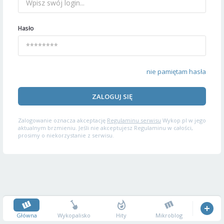
Hasło
nie pamiętam hasła
ZALOGUJ SIĘ
Zalogowanie oznacza akceptację
Regulaminu serwisu
Wykop.pl w jego
aktualnym brzmieniu. Jeśli nie akceptujesz Regulaminu w całości,
prosimy o niekorzystanie z serwisu.
Główna
Wykopalisko
Hity
Mikroblog