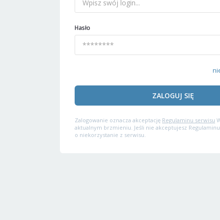
Hasło
ni
ZALOGUJ SIĘ
Zalogowanie oznacza akceptację
Regulaminu serwisu
W
aktualnym brzmieniu. Jeśli nie akceptujesz Regulaminu
o niekorzystanie z serwisu.