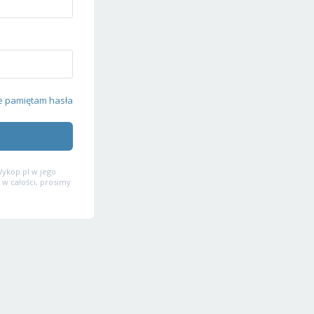
e pamiętam hasła
ykop.pl w jego
 w całości, prosimy