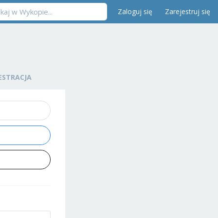
Zaloguj się
Zarejestruj się
ESTRACJA