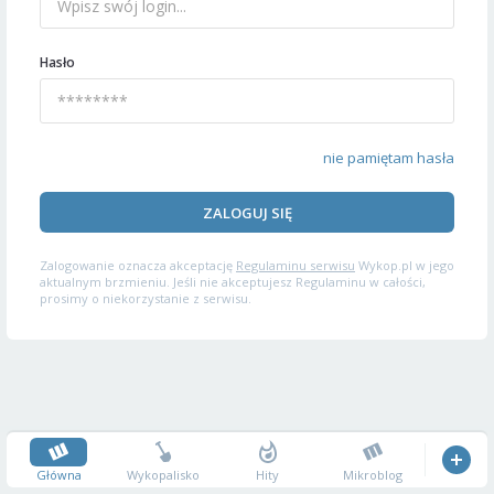
Hasło
nie pamiętam hasła
ZALOGUJ SIĘ
Zalogowanie oznacza akceptację
Regulaminu serwisu
Wykop.pl w jego
aktualnym brzmieniu. Jeśli nie akceptujesz Regulaminu w całości,
prosimy o niekorzystanie z serwisu.
Główna
Wykopalisko
Hity
Mikroblog