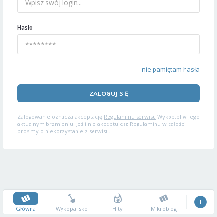
Hasło
nie pamiętam hasła
ZALOGUJ SIĘ
Zalogowanie oznacza akceptację
Regulaminu serwisu
Wykop.pl w jego
aktualnym brzmieniu. Jeśli nie akceptujesz Regulaminu w całości,
prosimy o niekorzystanie z serwisu.
Główna
Wykopalisko
Hity
Mikroblog