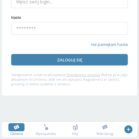
Hasło
nie pamiętam hasła
ZALOGUJ SIĘ
Zalogowanie oznacza akceptację
Regulaminu serwisu
Wykop.pl w jego
aktualnym brzmieniu. Jeśli nie akceptujesz Regulaminu w całości,
prosimy o niekorzystanie z serwisu.
Główna
Wykopalisko
Hity
Mikroblog