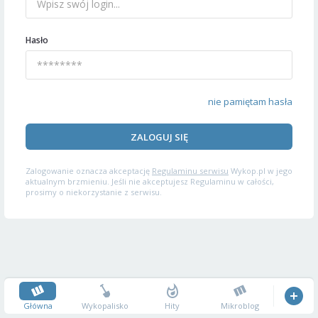
Hasło
nie pamiętam hasła
ZALOGUJ SIĘ
Zalogowanie oznacza akceptację
Regulaminu serwisu
Wykop.pl w jego
aktualnym brzmieniu. Jeśli nie akceptujesz Regulaminu w całości,
prosimy o niekorzystanie z serwisu.
Główna
Wykopalisko
Hity
Mikroblog