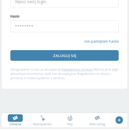
Hasło
nie pamiętam hasła
ZALOGUJ SIĘ
Zalogowanie oznacza akceptację
Regulaminu serwisu
Wykop.pl w jego
aktualnym brzmieniu. Jeśli nie akceptujesz Regulaminu w całości,
prosimy o niekorzystanie z serwisu.
Główna
Wykopalisko
Hity
Mikroblog