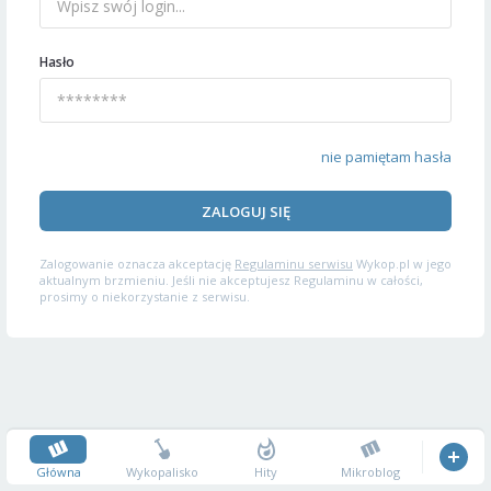
Hasło
nie pamiętam hasła
ZALOGUJ SIĘ
Zalogowanie oznacza akceptację
Regulaminu serwisu
Wykop.pl w jego
aktualnym brzmieniu. Jeśli nie akceptujesz Regulaminu w całości,
prosimy o niekorzystanie z serwisu.
Główna
Wykopalisko
Hity
Mikroblog