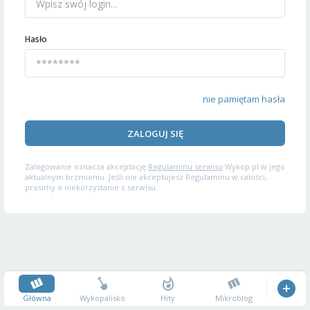
Hasło
nie pamiętam hasła
ZALOGUJ SIĘ
Zalogowanie oznacza akceptację
Regulaminu serwisu
Wykop.pl w jego
aktualnym brzmieniu. Jeśli nie akceptujesz Regulaminu w całości,
prosimy o niekorzystanie z serwisu.
Główna
Wykopalisko
Hity
Mikroblog