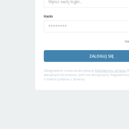
Hasło
ni
ZALOGUJ SIĘ
Zalogowanie oznacza akceptację
Regulaminu serwisu
W
aktualnym brzmieniu. Jeśli nie akceptujesz Regulaminu
o niekorzystanie z serwisu.