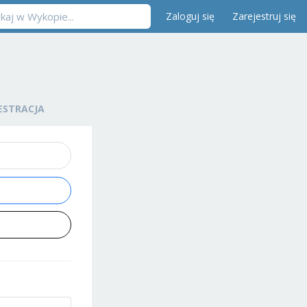
Zaloguj się
Zarejestruj się
ESTRACJA