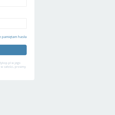
e pamiętam hasła
ykop.pl w jego
 w całości, prosimy