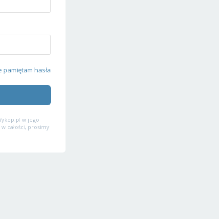
e pamiętam hasła
ykop.pl w jego
 w całości, prosimy