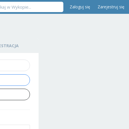
Zaloguj się
Zarejestruj się
ESTRACJA