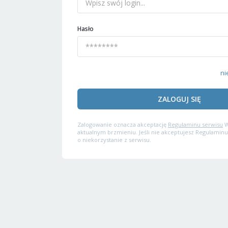
Hasło
ni
ZALOGUJ SIĘ
Zalogowanie oznacza akceptację
Regulaminu serwisu
W
aktualnym brzmieniu. Jeśli nie akceptujesz Regulaminu
o niekorzystanie z serwisu.