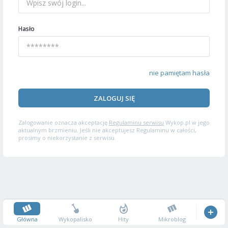
Hasło
nie pamiętam hasła
ZALOGUJ SIĘ
Zalogowanie oznacza akceptację
Regulaminu serwisu
Wykop.pl w jego
aktualnym brzmieniu. Jeśli nie akceptujesz Regulaminu w całości,
prosimy o niekorzystanie z serwisu.
Główna
Wykopalisko
Hity
Mikroblog