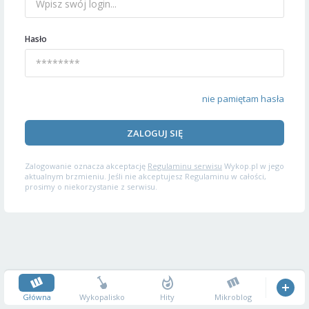
Hasło
nie pamiętam hasła
ZALOGUJ SIĘ
Zalogowanie oznacza akceptację
Regulaminu serwisu
Wykop.pl w jego
aktualnym brzmieniu. Jeśli nie akceptujesz Regulaminu w całości,
prosimy o niekorzystanie z serwisu.
Główna
Wykopalisko
Hity
Mikroblog