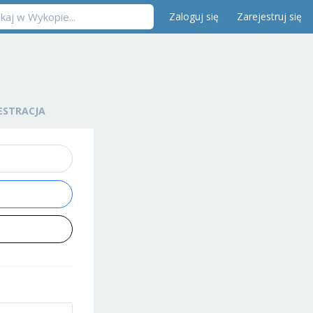
Zaloguj się
Zarejestruj się
ESTRACJA