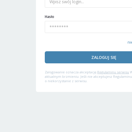
Hasło
ni
ZALOGUJ SIĘ
Zalogowanie oznacza akceptację
Regulaminu serwisu
W
aktualnym brzmieniu. Jeśli nie akceptujesz Regulaminu
o niekorzystanie z serwisu.