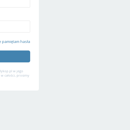
e pamiętam hasła
ykop.pl w jego
 w całości, prosimy