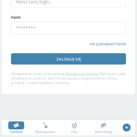
Hasło
nie pamiętam hasła
ZALOGUJ SIĘ
Zalogowanie oznacza akceptację
Regulaminu serwisu
Wykop.pl w jego
aktualnym brzmieniu. Jeśli nie akceptujesz Regulaminu w całości,
prosimy o niekorzystanie z serwisu.
Główna
Wykopalisko
Hity
Mikroblog