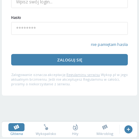
Hasło
nie pamiętam hasła
ZALOGUJ SIĘ
Zalogowanie oznacza akceptację
Regulaminu serwisu
Wykop.pl w jego
aktualnym brzmieniu. Jeśli nie akceptujesz Regulaminu w całości,
prosimy o niekorzystanie z serwisu.
Główna
Wykopalisko
Hity
Mikroblog