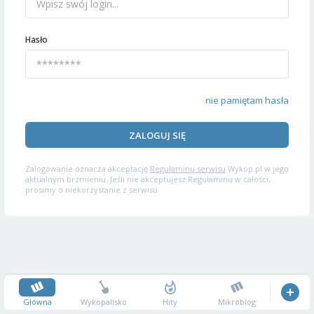
Hasło
nie pamiętam hasła
ZALOGUJ SIĘ
Zalogowanie oznacza akceptację
Regulaminu serwisu
Wykop.pl w jego
aktualnym brzmieniu. Jeśli nie akceptujesz Regulaminu w całości,
prosimy o niekorzystanie z serwisu.
Główna
Wykopalisko
Hity
Mikroblog