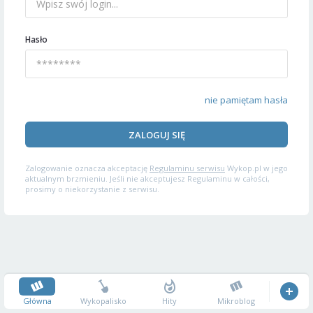
Hasło
nie pamiętam hasła
ZALOGUJ SIĘ
Zalogowanie oznacza akceptację
Regulaminu serwisu
Wykop.pl w jego
aktualnym brzmieniu. Jeśli nie akceptujesz Regulaminu w całości,
prosimy o niekorzystanie z serwisu.
Główna
Wykopalisko
Hity
Mikroblog