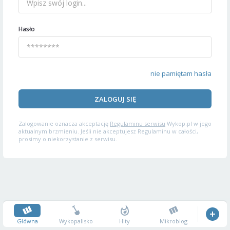
Hasło
nie pamiętam hasła
ZALOGUJ SIĘ
Zalogowanie oznacza akceptację
Regulaminu serwisu
Wykop.pl w jego
aktualnym brzmieniu. Jeśli nie akceptujesz Regulaminu w całości,
prosimy o niekorzystanie z serwisu.
Główna
Wykopalisko
Hity
Mikroblog