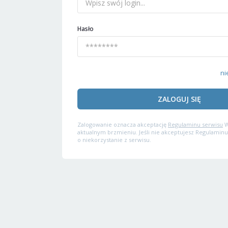
Hasło
ni
ZALOGUJ SIĘ
Zalogowanie oznacza akceptację
Regulaminu serwisu
W
aktualnym brzmieniu. Jeśli nie akceptujesz Regulaminu
o niekorzystanie z serwisu.