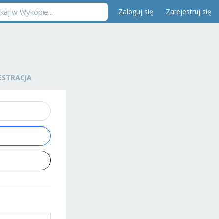
Zaloguj się
Zarejestruj się
ESTRACJA