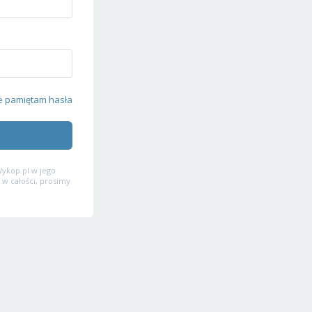
e pamiętam hasła
ykop.pl w jego
 w całości, prosimy