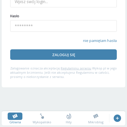
Hasło
nie pamiętam hasła
ZALOGUJ SIĘ
Zalogowanie oznacza akceptację
Regulaminu serwisu
Wykop.pl w jego
aktualnym brzmieniu. Jeśli nie akceptujesz Regulaminu w całości,
prosimy o niekorzystanie z serwisu.
Główna
Wykopalisko
Hity
Mikroblog