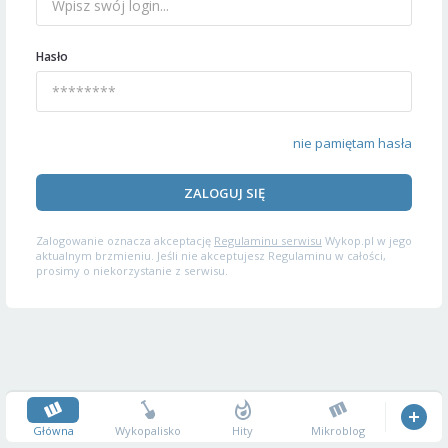
Hasło
nie pamiętam hasła
ZALOGUJ SIĘ
Zalogowanie oznacza akceptację
Regulaminu serwisu
Wykop.pl w jego
aktualnym brzmieniu. Jeśli nie akceptujesz Regulaminu w całości,
prosimy o niekorzystanie z serwisu.
Główna
Wykopalisko
Hity
Mikroblog