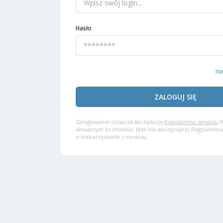
Hasło
ni
ZALOGUJ SIĘ
Zalogowanie oznacza akceptację
Regulaminu serwisu
W
aktualnym brzmieniu. Jeśli nie akceptujesz Regulaminu
o niekorzystanie z serwisu.