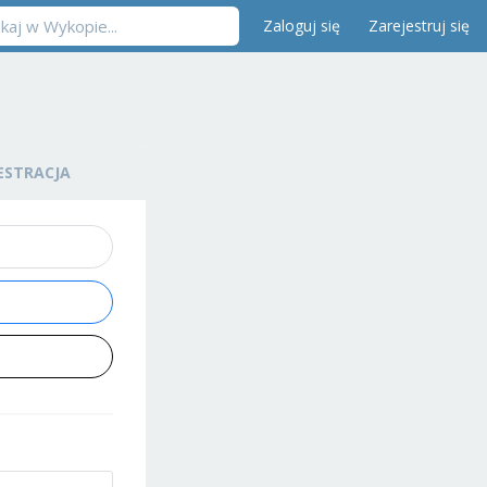
Zaloguj się
Zarejestruj się
ESTRACJA