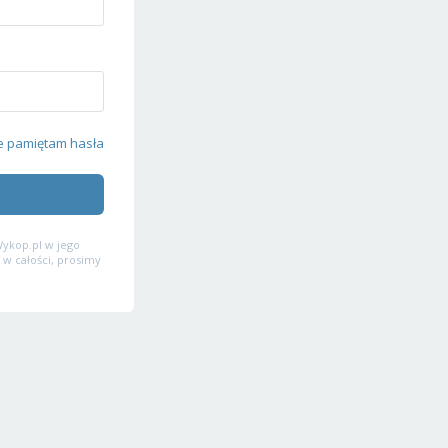
e pamiętam hasła
ykop.pl w jego
 w całości, prosimy