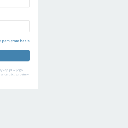
e pamiętam hasła
ykop.pl w jego
 w całości, prosimy