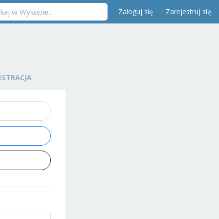
Zaloguj się
Zarejestruj się
ESTRACJA