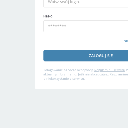
Hasło
ni
ZALOGUJ SIĘ
Zalogowanie oznacza akceptację
Regulaminu serwisu
W
aktualnym brzmieniu. Jeśli nie akceptujesz Regulaminu
o niekorzystanie z serwisu.