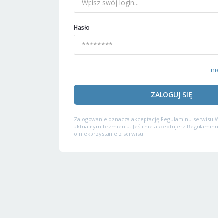
Hasło
ni
ZALOGUJ SIĘ
Zalogowanie oznacza akceptację
Regulaminu serwisu
W
aktualnym brzmieniu. Jeśli nie akceptujesz Regulaminu
o niekorzystanie z serwisu.