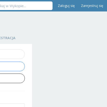
Zaloguj się
Zarejestruj się
ESTRACJA