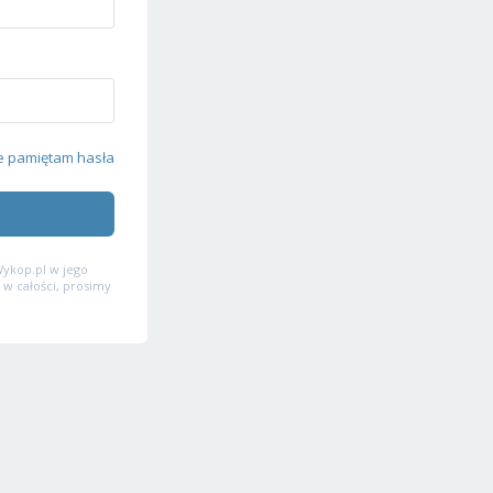
e pamiętam hasła
ykop.pl w jego
 w całości, prosimy