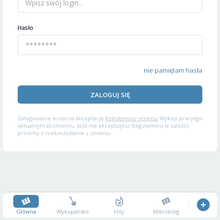
Hasło
nie pamiętam hasła
ZALOGUJ SIĘ
Zalogowanie oznacza akceptację
Regulaminu serwisu
Wykop.pl w jego
aktualnym brzmieniu. Jeśli nie akceptujesz Regulaminu w całości,
prosimy o niekorzystanie z serwisu.
Główna
Wykopalisko
Hity
Mikroblog