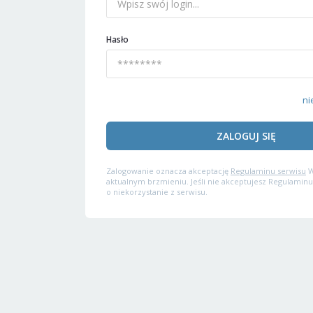
Hasło
ni
ZALOGUJ SIĘ
Zalogowanie oznacza akceptację
Regulaminu serwisu
W
aktualnym brzmieniu. Jeśli nie akceptujesz Regulaminu
o niekorzystanie z serwisu.