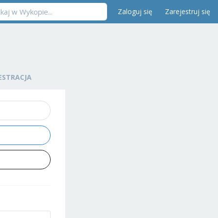
Zaloguj się
Zarejestruj się
ESTRACJA