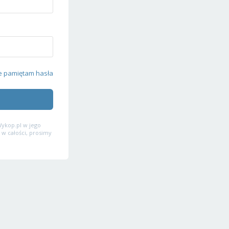
e pamiętam hasła
ykop.pl w jego
 w całości, prosimy