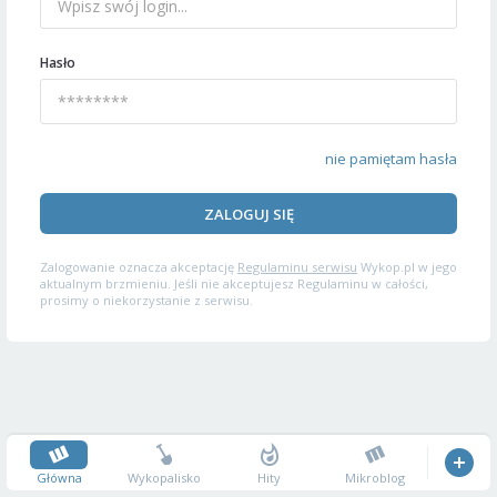
Hasło
nie pamiętam hasła
ZALOGUJ SIĘ
Zalogowanie oznacza akceptację
Regulaminu serwisu
Wykop.pl w jego
aktualnym brzmieniu. Jeśli nie akceptujesz Regulaminu w całości,
prosimy o niekorzystanie z serwisu.
Główna
Wykopalisko
Hity
Mikroblog