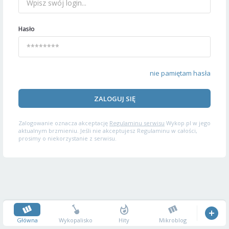
Hasło
nie pamiętam hasła
ZALOGUJ SIĘ
Zalogowanie oznacza akceptację
Regulaminu serwisu
Wykop.pl w jego
aktualnym brzmieniu. Jeśli nie akceptujesz Regulaminu w całości,
prosimy o niekorzystanie z serwisu.
Główna
Wykopalisko
Hity
Mikroblog