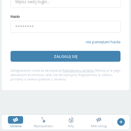
Hasło
nie pamiętam hasła
ZALOGUJ SIĘ
Zalogowanie oznacza akceptację
Regulaminu serwisu
Wykop.pl w jego
aktualnym brzmieniu. Jeśli nie akceptujesz Regulaminu w całości,
prosimy o niekorzystanie z serwisu.
Główna
Wykopalisko
Hity
Mikroblog