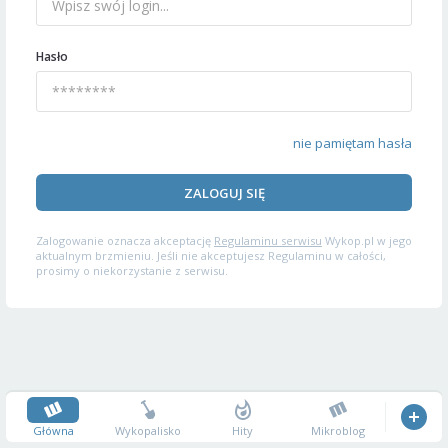
Hasło
nie pamiętam hasła
ZALOGUJ SIĘ
Zalogowanie oznacza akceptację
Regulaminu serwisu
Wykop.pl w jego
aktualnym brzmieniu. Jeśli nie akceptujesz Regulaminu w całości,
prosimy o niekorzystanie z serwisu.
Główna
Wykopalisko
Hity
Mikroblog