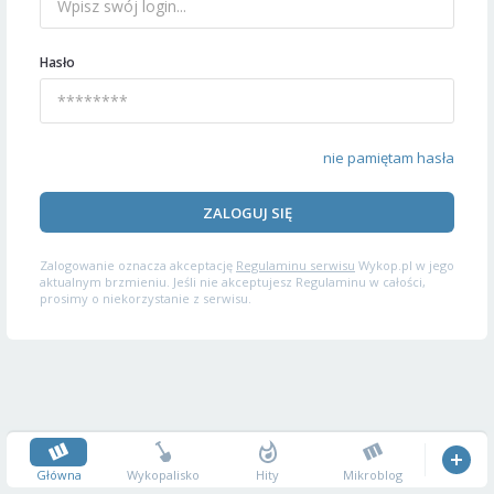
Hasło
nie pamiętam hasła
ZALOGUJ SIĘ
Zalogowanie oznacza akceptację
Regulaminu serwisu
Wykop.pl w jego
aktualnym brzmieniu. Jeśli nie akceptujesz Regulaminu w całości,
prosimy o niekorzystanie z serwisu.
Główna
Wykopalisko
Hity
Mikroblog