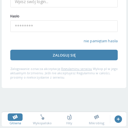
Hasło
nie pamiętam hasła
ZALOGUJ SIĘ
Zalogowanie oznacza akceptację
Regulaminu serwisu
Wykop.pl w jego
aktualnym brzmieniu. Jeśli nie akceptujesz Regulaminu w całości,
prosimy o niekorzystanie z serwisu.
Główna
Wykopalisko
Hity
Mikroblog