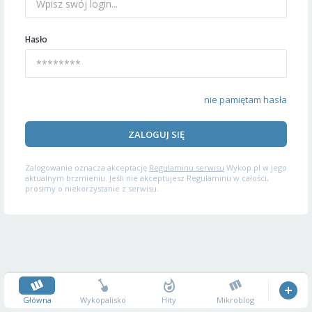
Hasło
nie pamiętam hasła
ZALOGUJ SIĘ
Zalogowanie oznacza akceptację
Regulaminu serwisu
Wykop.pl w jego
aktualnym brzmieniu. Jeśli nie akceptujesz Regulaminu w całości,
prosimy o niekorzystanie z serwisu.
Główna
Wykopalisko
Hity
Mikroblog