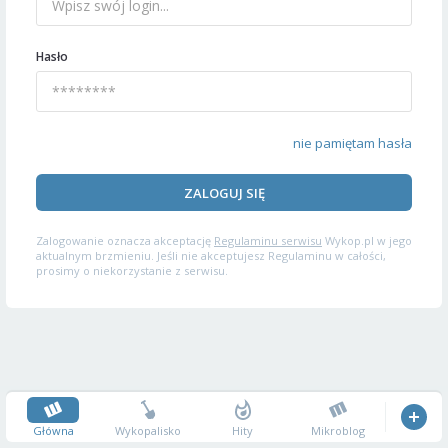
Hasło
nie pamiętam hasła
ZALOGUJ SIĘ
Zalogowanie oznacza akceptację
Regulaminu serwisu
Wykop.pl w jego
aktualnym brzmieniu. Jeśli nie akceptujesz Regulaminu w całości,
prosimy o niekorzystanie z serwisu.
Główna
Wykopalisko
Hity
Mikroblog