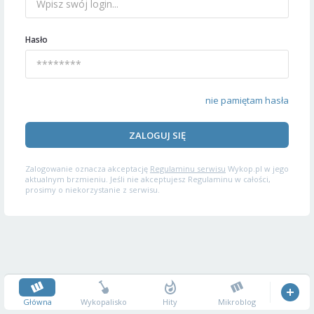
Hasło
nie pamiętam hasła
ZALOGUJ SIĘ
Zalogowanie oznacza akceptację
Regulaminu serwisu
Wykop.pl w jego
aktualnym brzmieniu. Jeśli nie akceptujesz Regulaminu w całości,
prosimy o niekorzystanie z serwisu.
Główna
Wykopalisko
Hity
Mikroblog