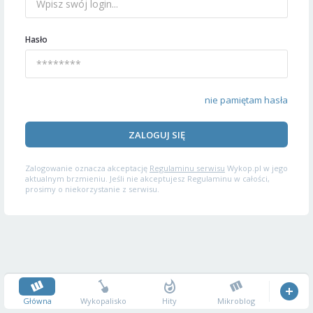
Hasło
nie pamiętam hasła
ZALOGUJ SIĘ
Zalogowanie oznacza akceptację
Regulaminu serwisu
Wykop.pl w jego
aktualnym brzmieniu. Jeśli nie akceptujesz Regulaminu w całości,
prosimy o niekorzystanie z serwisu.
Główna
Wykopalisko
Hity
Mikroblog