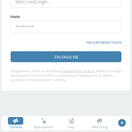
Hasło
nie pamiętam hasła
ZALOGUJ SIĘ
Zalogowanie oznacza akceptację
Regulaminu serwisu
Wykop.pl w jego
aktualnym brzmieniu. Jeśli nie akceptujesz Regulaminu w całości,
prosimy o niekorzystanie z serwisu.
Główna
Wykopalisko
Hity
Mikroblog