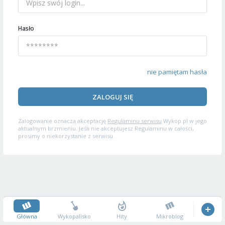
Hasło
nie pamiętam hasła
ZALOGUJ SIĘ
Zalogowanie oznacza akceptację
Regulaminu serwisu
Wykop.pl w jego
aktualnym brzmieniu. Jeśli nie akceptujesz Regulaminu w całości,
prosimy o niekorzystanie z serwisu.
Główna
Wykopalisko
Hity
Mikroblog