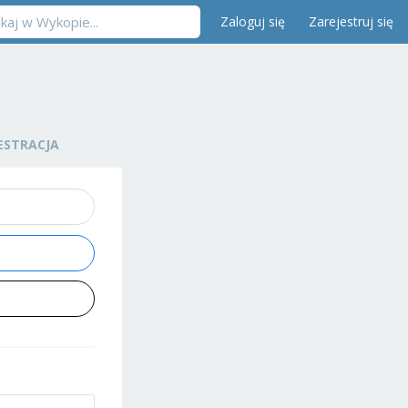
Zaloguj się
Zarejestruj się
ESTRACJA