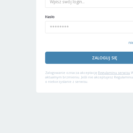
Hasło
ni
ZALOGUJ SIĘ
Zalogowanie oznacza akceptację
Regulaminu serwisu
W
aktualnym brzmieniu. Jeśli nie akceptujesz Regulaminu
o niekorzystanie z serwisu.