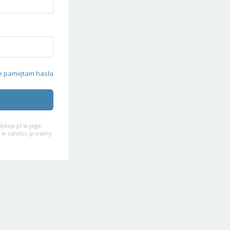
e pamiętam hasła
ykop.pl w jego
 w całości, prosimy