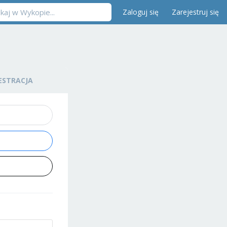
Zaloguj się
Zarejestruj się
ESTRACJA