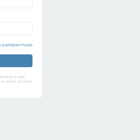
e pamiętam hasła
ykop.pl w jego
 w całości, prosimy