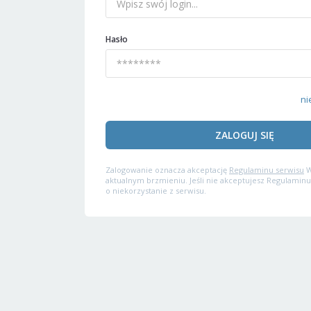
Hasło
ni
ZALOGUJ SIĘ
Zalogowanie oznacza akceptację
Regulaminu serwisu
W
aktualnym brzmieniu. Jeśli nie akceptujesz Regulaminu
o niekorzystanie z serwisu.