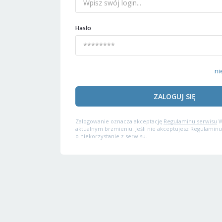
Hasło
ni
ZALOGUJ SIĘ
Zalogowanie oznacza akceptację
Regulaminu serwisu
W
aktualnym brzmieniu. Jeśli nie akceptujesz Regulaminu
o niekorzystanie z serwisu.