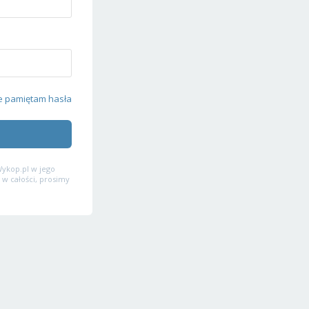
e pamiętam hasła
ykop.pl w jego
 w całości, prosimy