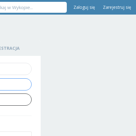
Zaloguj się
Zarejestruj się
ESTRACJA