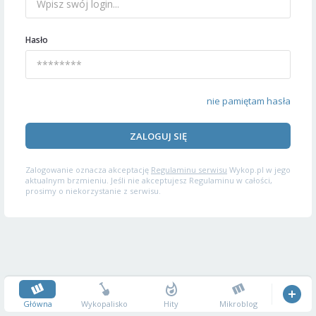
Hasło
nie pamiętam hasła
ZALOGUJ SIĘ
Zalogowanie oznacza akceptację
Regulaminu serwisu
Wykop.pl w jego
aktualnym brzmieniu. Jeśli nie akceptujesz Regulaminu w całości,
prosimy o niekorzystanie z serwisu.
Główna
Wykopalisko
Hity
Mikroblog