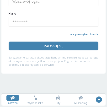
Hasło
nie pamiętam hasła
ZALOGUJ SIĘ
Zalogowanie oznacza akceptację
Regulaminu serwisu
Wykop.pl w jego
aktualnym brzmieniu. Jeśli nie akceptujesz Regulaminu w całości,
prosimy o niekorzystanie z serwisu.
Główna
Wykopalisko
Hity
Mikroblog