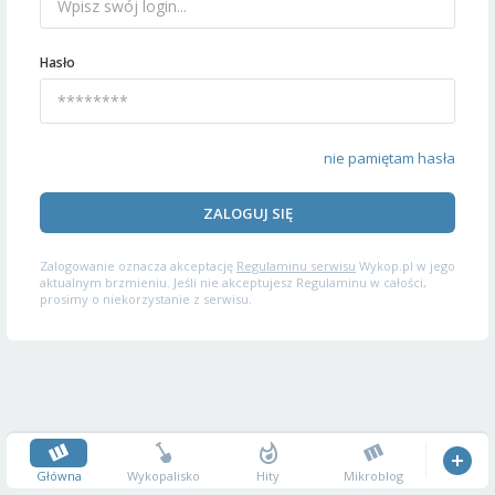
Hasło
nie pamiętam hasła
ZALOGUJ SIĘ
Zalogowanie oznacza akceptację
Regulaminu serwisu
Wykop.pl w jego
aktualnym brzmieniu. Jeśli nie akceptujesz Regulaminu w całości,
prosimy o niekorzystanie z serwisu.
Główna
Wykopalisko
Hity
Mikroblog