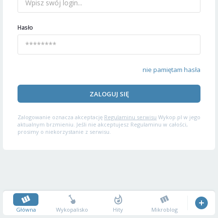
Hasło
nie pamiętam hasła
ZALOGUJ SIĘ
Zalogowanie oznacza akceptację
Regulaminu serwisu
Wykop.pl w jego
aktualnym brzmieniu. Jeśli nie akceptujesz Regulaminu w całości,
prosimy o niekorzystanie z serwisu.
Główna
Wykopalisko
Hity
Mikroblog