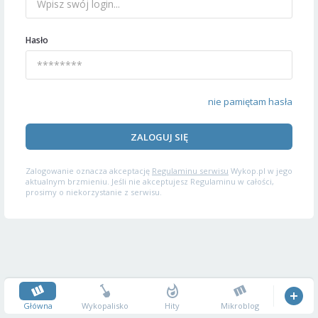
Hasło
nie pamiętam hasła
ZALOGUJ SIĘ
Zalogowanie oznacza akceptację
Regulaminu serwisu
Wykop.pl w jego
aktualnym brzmieniu. Jeśli nie akceptujesz Regulaminu w całości,
prosimy o niekorzystanie z serwisu.
Główna
Wykopalisko
Hity
Mikroblog